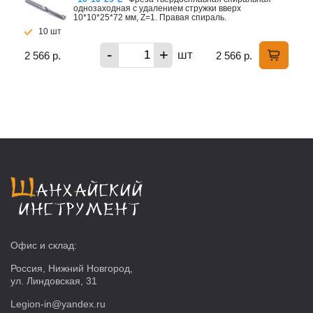
однозаходная с удалением стружки вверх
10*10*25*72 мм, Z=1. Правая спираль.
10 шт
-
+
шт
2 566 р.
2 566 р.
Офис и склад:
Россия, Нижний Новгород,
ул. Линдовская, 31
Legion-in@yandex.ru