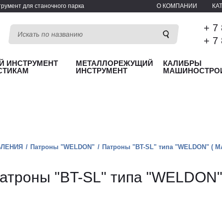
румент для станочного парка
О КОМПАНИИ
КА
+ 7
+ 7
Й ИНСТРУМЕНТ
МЕТАЛЛОРЕЖУЩИЙ
КАЛИБРЫ
СТИКАМ
ИНСТРУМЕНТ
МАШИНОСТРО
БЛЕНИЯ
Патроны "WELDON"
Патроны "BT-SL" типа "WELDON" ( M
атроны "BT-SL" типа "WELDON"