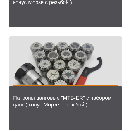
конус Морзе с резьбой )
Патроны цанговые "MTB-ER" с набором
цанг ( конус Морзе с резьбой )