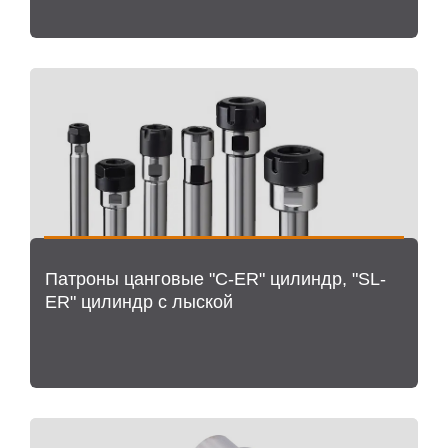
Патроны цанговые "C-ER" цилиндр, "SL-
ER" цилиндр с лыской