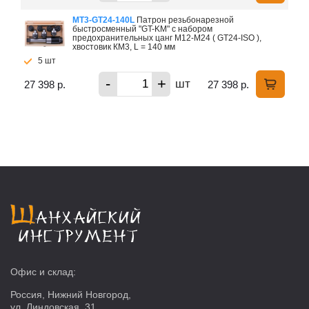
MT3-GT24-140L
Патрон резьбонарезной
быстросменный "GT-KM" с набором
предохранительных цанг M12-M24 ( GT24-ISO ),
хвостовик КМ3, L = 140 мм
5 шт
-
+
шт
27 398 р.
27 398 р.
Офис и склад:
Россия, Нижний Новгород,
ул. Линдовская, 31