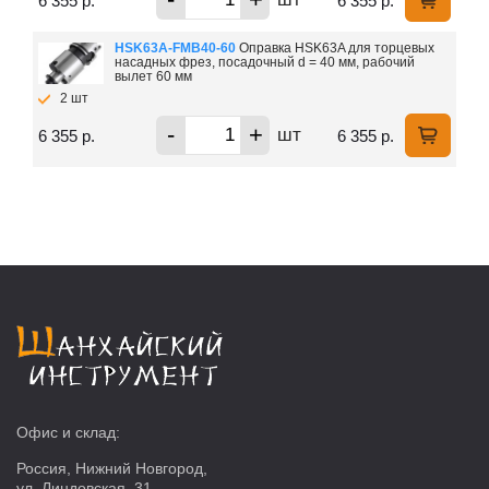
6 355 р.
6 355 р.
HSK63A-FMB40-60
Оправка HSK63A для торцевых
насадных фрез, посадочный d = 40 мм, рабочий
вылет 60 мм
2 шт
-
+
шт
6 355 р.
6 355 р.
Офис и склад:
Россия, Нижний Новгород,
ул. Линдовская, 31