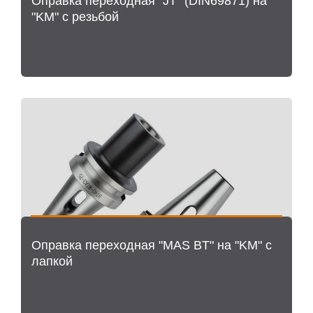
Оправка переходная "JT" (DIN69871) на
"KM" с резьбой
Оправка переходная "MAS BT" на "KM" с
лапкой