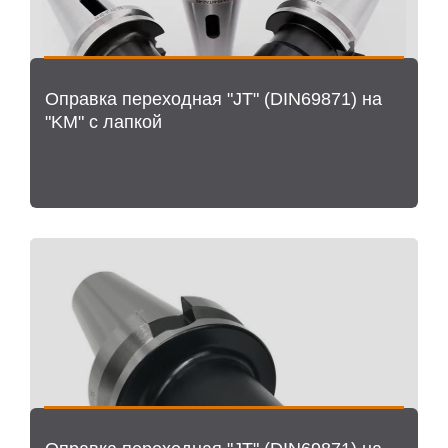
Оправка переходная "JT" (DIN69871) на
"KM" с лапкой