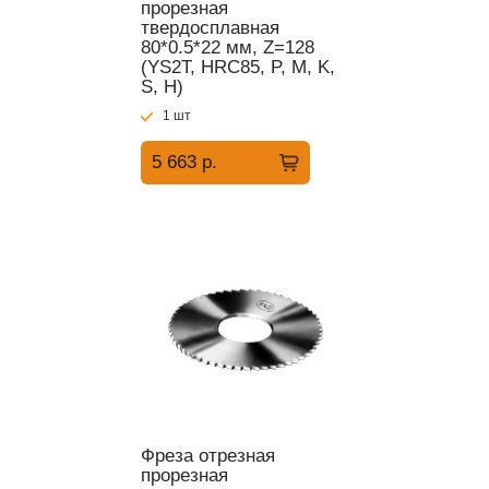
прорезная
твердосплавная
80*0.5*22 мм, Z=128
(YS2T, HRC85, P, M, K,
S, H)
1 шт
5 663 р.
Фреза отрезная
прорезная