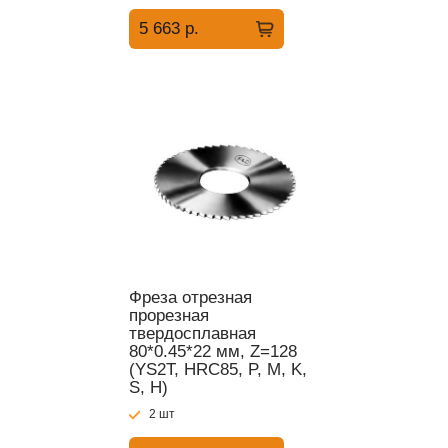
5 663 р.
Фреза отрезная
прорезная
твердосплавная
80*0.45*22 мм, Z=128
(YS2T, HRC85, P, M, K,
S, H)
2 шт