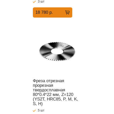
3 шт
18 780 р.
Фреза отрезная
прорезная
твердосплавная
80*0.4*22 мм, Z=120
(YS2T, HRC85, P, M, K,
S, H)
5 шт