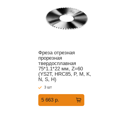
Фреза отрезная
прорезная
твердосплавная
75*1.1*22 мм, Z=60
(YS2T, HRC85, P, M, K,
N, S, H)
3 шт
5 663 р.