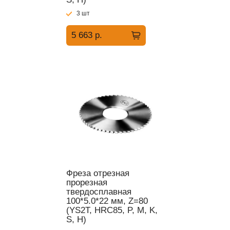
3 шт
5 663 р.
Фреза отрезная
прорезная
твердосплавная
100*5.0*22 мм, Z=80
(YS2T, HRC85, P, M, K,
S, H)