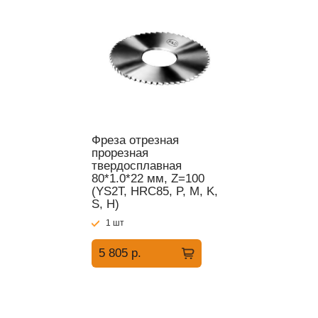
Фреза отрезная
прорезная
твердосплавная
80*1.0*22 мм, Z=100
(YS2T, HRC85, P, M, K,
S, H)
1 шт
5 805 р.