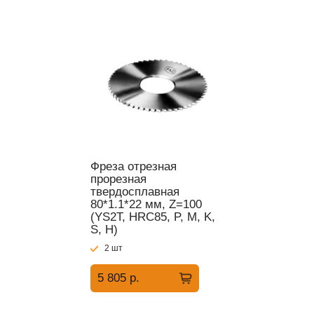
Фреза отрезная
прорезная
твердосплавная
80*1.1*22 мм, Z=100
(YS2T, HRC85, P, M, K,
S, H)
2 шт
5 805 р.