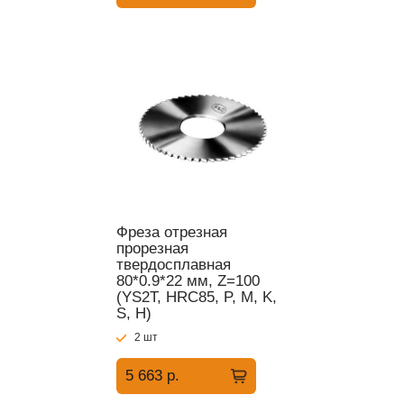
Фреза отрезная
прорезная
твердосплавная
80*0.9*22 мм, Z=100
(YS2T, HRC85, P, M, K,
S, H)
2 шт
5 663 р.