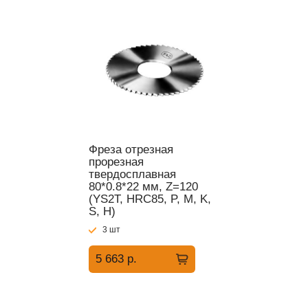
Фреза отрезная
прорезная
твердосплавная
80*0.8*22 мм, Z=120
(YS2T, HRC85, P, M, K,
S, H)
3 шт
5 663 р.