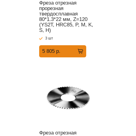
Фреза отрезная
прорезная
твердосплавная
80*1.3*22 мм, Z=120
(YS2T, HRC85, P, M, K,
S, H)
3 шт
5 805 р.
Фреза отрезная