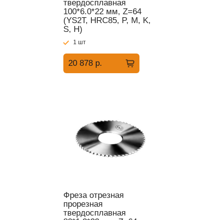
твердосплавная
100*6.0*22 мм, Z=64
(YS2T, HRC85, P, M, K,
S, H)
1 шт
20 878 р.
Фреза отрезная
прорезная
твердосплавная