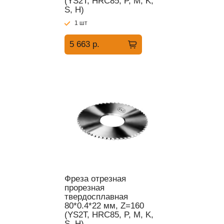
(YS2T, HRC85, P, M, K,
S, H)
1 шт
5 663 р.
Фреза отрезная
прорезная
твердосплавная
80*0.4*22 мм, Z=160
(YS2T, HRC85, P, M, K,
S, H)