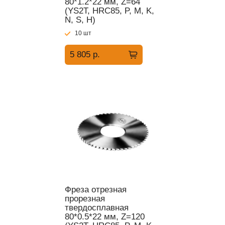
80*1.2*22 мм, Z=64
(YS2T, HRC85, P, M, K,
N, S, H)
10 шт
5 805 р.
Фреза отрезная
прорезная
твердосплавная
80*0.5*22 мм, Z=120