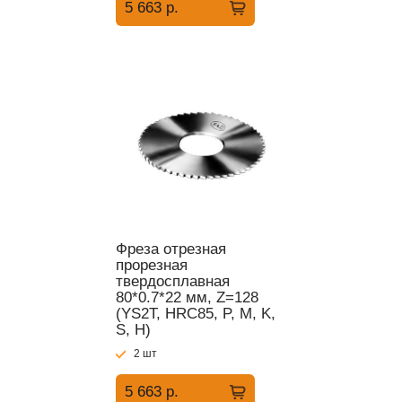
5 663 р.
Фреза отрезная
прорезная
твердосплавная
80*0.7*22 мм, Z=128
(YS2T, HRC85, P, M, K,
S, H)
2 шт
5 663 р.