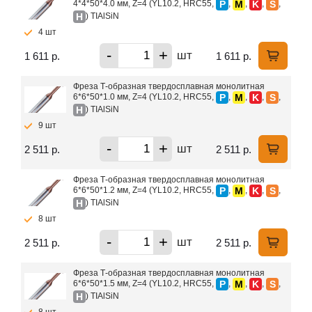
P
M
K
S
4*4*50*4.0 мм, Z=4 (YL10.2, HRC55,
,
,
,
,
H
) TIAlSiN
4 шт
-
+
шт
1 611 р.
1 611 р.
Фреза Т-образная твердосплавная монолитная
P
M
K
S
6*6*50*1.0 мм, Z=4 (YL10.2, HRC55,
,
,
,
,
H
) TIAlSiN
9 шт
-
+
шт
2 511 р.
2 511 р.
Фреза Т-образная твердосплавная монолитная
P
M
K
S
6*6*50*1.2 мм, Z=4 (YL10.2, HRC55,
,
,
,
,
H
) TIAlSiN
8 шт
-
+
шт
2 511 р.
2 511 р.
Фреза Т-образная твердосплавная монолитная
P
M
K
S
6*6*50*1.5 мм, Z=4 (YL10.2, HRC55,
,
,
,
,
H
) TIAlSiN