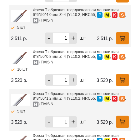
Фреза Т-образная твердосплавная монолитная
P
M
K
S
6*6*50*4.0 мм, Z=4 (YL10.2, HRC55,
,
,
,
,
H
) TIAlSiN
5 шт
-
+
шт
2 511 р.
2 511 р.
Фреза Т-образная твердосплавная монолитная
P
M
K
S
8*8*50*0.8 мм, Z=4 (YL10.2, HRC55,
,
,
,
,
H
) TIAlSiN
10 шт
-
+
шт
3 529 р.
3 529 р.
Фреза Т-образная твердосплавная монолитная
P
M
K
S
8*8*50*1.2 мм, Z=4 (YL10.2, HRC55,
,
,
,
,
H
) TIAlSiN
5 шт
-
+
шт
3 529 р.
3 529 р.
Фреза Т-образная твердосплавная монолитная