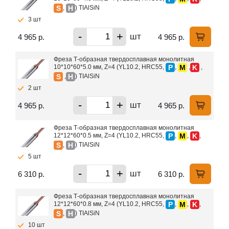
S
H
,
) TIAlSiN
3 шт
-
+
шт
4 965 р.
4 965 р.
Фреза Т-образная твердосплавная монолитная
P
M
K
10*10*60*5.0 мм, Z=4 (YL10.2, HRC55,
,
,
,
S
H
,
) TIAlSiN
2 шт
-
+
шт
4 965 р.
4 965 р.
Фреза Т-образная твердосплавная монолитная
P
M
K
12*12*60*0.5 мм, Z=4 (YL10.2, HRC55,
,
,
,
S
H
,
) TIAlSiN
5 шт
-
+
шт
6 310 р.
6 310 р.
Фреза Т-образная твердосплавная монолитная
P
M
K
12*12*60*0.8 мм, Z=4 (YL10.2, HRC55,
,
,
,
S
H
,
) TIAlSiN
10 шт