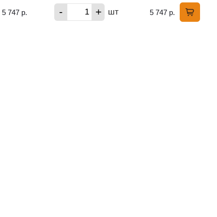
-
+
шт
5 747 р.
5 747 р.