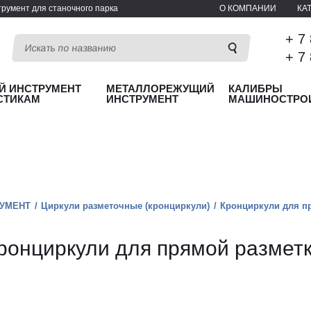
румент для станочного парка
О КОМПАНИИ
КА
+ 7
+ 7
Й ИНСТРУМЕНТ
МЕТАЛЛОРЕЖУЩИЙ
КАЛИБРЫ
СТИКАМ
ИНСТРУМЕНТ
МАШИНОСТРО
УМЕНТ
Циркули разметочные (кронциркули)
Кронциркули для п
ронциркули для прямой размет