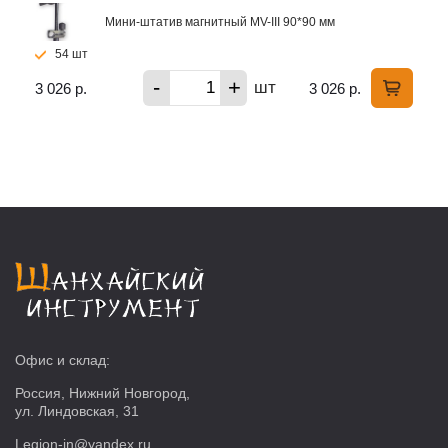
Мини-штатив магнитный MV-III 90*90 мм
54 шт
-
+
шт
3 026 р.
3 026 р.
Офис и склад:
Россия, Нижний Новгород,
ул. Линдовская, 31
Legion-in@yandex.ru