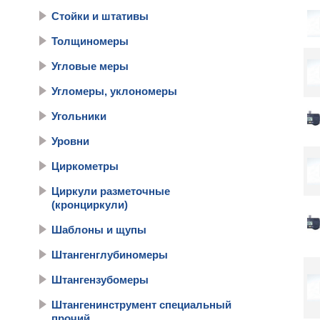
Стойки и штативы
Толщиномеры
Угловые меры
Угломеры, уклономеры
Угольники
Уровни
Циркометры
Циркули разметочные
(кронциркули)
Шаблоны и щупы
Штангенглубиномеры
Штангензубомеры
Штангенинструмент специальный
прочий