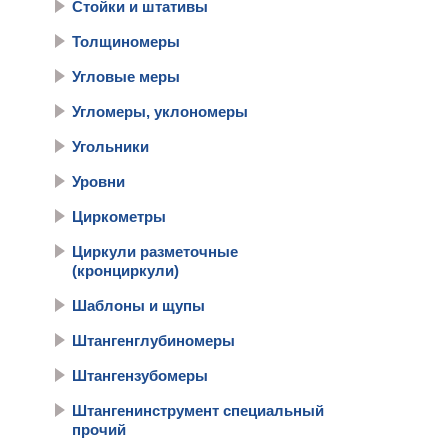
Стойки и штативы
Толщиномеры
Угловые меры
Угломеры, уклономеры
Угольники
Уровни
Циркометры
Циркули разметочные
(кронциркули)
Шаблоны и щупы
Штангенглубиномеры
Штангензубомеры
Штангенинструмент специальный
прочий