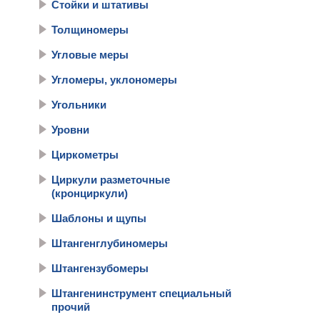
Стойки и штативы
Толщиномеры
Угловые меры
Угломеры, уклономеры
Угольники
Уровни
Циркометры
Циркули разметочные
(кронциркули)
Шаблоны и щупы
Штангенглубиномеры
Штангензубомеры
Штангенинструмент специальный
прочий